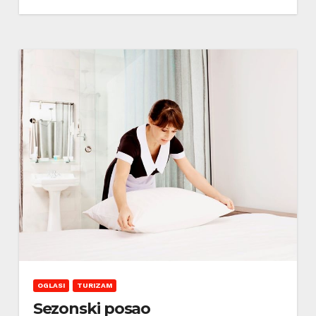
OGLASI
TURIZAM
Sezonski posao