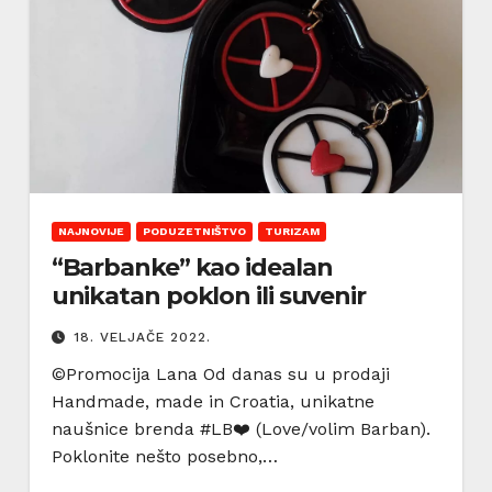
NAJNOVIJE
PODUZETNIŠTVO
TURIZAM
“Barbanke” kao idealan
unikatan poklon ili suvenir
18. VELJAČE 2022.
©️Promocija Lana Od danas su u prodaji
Handmade, made in Croatia, unikatne
naušnice brenda #LB❤️ (Love/volim Barban).
Poklonite nešto posebno,…