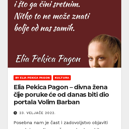
BY ELIA PEKICA PAGON
KULTURA
Elia Pekica Pagon – divna žena
čije poruke će od danas biti dio
portala Volim Barban
23. VELJAČE 2022.
Posebna nam je čast i zadovoljstvo objaviti