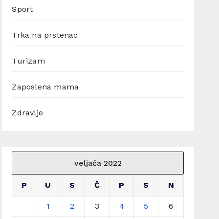
Sport
Trka na prstenac
Turizam
Zaposlena mama
Zdravlje
veljača 2022
P
U
S
Č
P
S
N
1
2
3
4
5
6