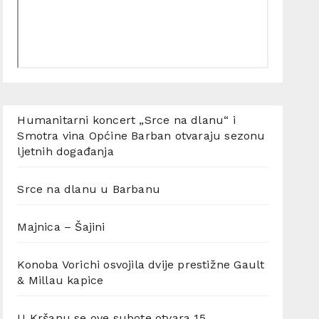
Humanitarni koncert „Srce na dlanu“ i
Smotra vina Općine Barban otvaraju sezonu
ljetnih događanja
Srce na dlanu u Barbanu
Majnica – Šajini
Konoba Vorichi osvojila dvije prestižne Gault
& Millau kapice
U Kršanu se ove subote otvara 15.