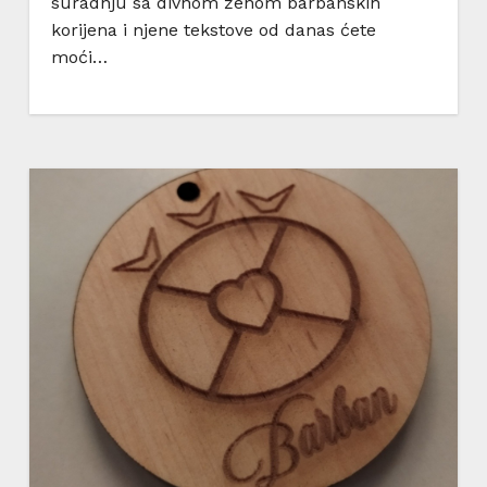
suradnju sa divnom ženom barbanskih
korijena i njene tekstove od danas ćete
moći…