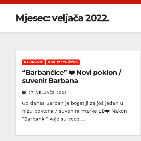
Mjesec:
veljača 2022.
NAJNOVIJE
PODUZETNIŠTVO
“Barbančice” ❤️ Novi poklon /
suvenir Barbana
27. VELJAČE 2022.
Od danas Barban je bogatiji za još jedan u
nizu poklona / suvenira marke LB❤️ Nakon
“Barbanki” koje su veće,…