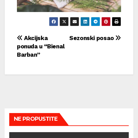
Navigacija
Akcijska
Sezonski posao
ponuda u “Bienal
objava
Barban”
NE PROPUSTITE