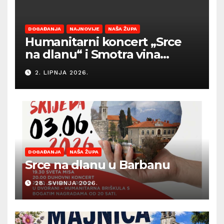
DOGAĐANJA
NAJNOVIJE
NAŠA ŽUPA
Humanitarni koncert „Srce
na dlanu“ i Smotra vina
Općine Barban otvaraju
2. LIPNJA 2026.
sezonu ljetnih događanja
DOGAĐANJA
NAŠA ŽUPA
Srce na dlanu u Barbanu
28. SVIBNJA 2026.