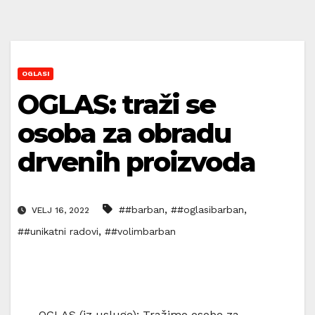
OGLASI
OGLAS: traži se
osoba za obradu
drvenih proizvoda
,
,
##barban
##oglasibarban
VELJ 16, 2022
,
##unikatni radovi
##volimbarban
OGLAS (iz usluge): Tražimo osobe za