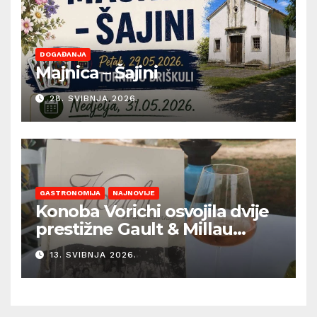
DOGAĐANJA
Majnica – Šajini
28. SVIBNJA 2026.
GASTRONOMIJA
NAJNOVIJE
Konoba Vorichi osvojila dvije
prestižne Gault & Millau
kapice
13. SVIBNJA 2026.