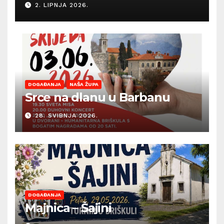
2. LIPNJA 2026.
sezonu ljetnih događanja
DOGAĐANJA
NAŠA ŽUPA
Srce na dlanu u Barbanu
28. SVIBNJA 2026.
DOGAĐANJA
Majnica – Šajini