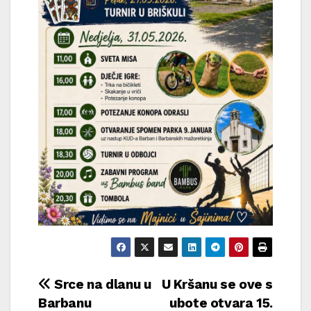
Navigacija
Srce na dlanu u
U Kršanu se ove s
Barbanu
ubote otvara 15.