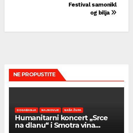
objava
Festival samonikl
og bilja
NE PROPUSTITE
DOGAĐANJA
NAJNOVIJE
NAŠA ŽUPA
Humanitarni koncert „Srce
na dlanu“ i Smotra vina
Općine Barban otvaraju