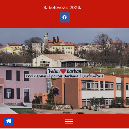
Skip
8. kolovoza 2026.
to
content