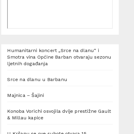
Humanitarni koncert „Srce na dlanu“ i
Smotra vina Općine Barban otvaraju sezonu
ljetnih događanja
Srce na dlanu u Barbanu
Majnica – Šajini
Konoba Vorichi osvojila dvije prestižne Gault
& Millau kapice
U Kršanu se ove subote otvara 15.