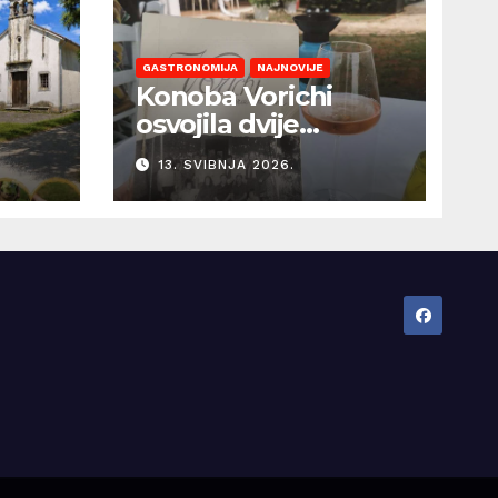
GASTRONOMIJA
NAJNOVIJE
Konoba Vorichi
osvojila dvije
prestižne Gault &
13. SVIBNJA 2026.
Millau kapice