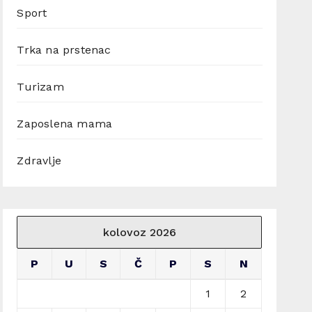
Sport
Trka na prstenac
Turizam
Zaposlena mama
Zdravlje
kolovoz 2026
P
U
S
Č
P
S
N
1
2