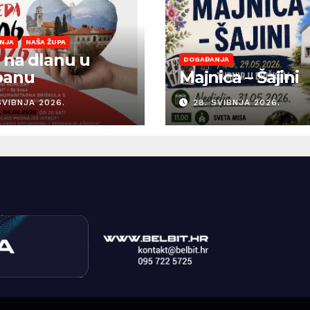
NJA
NAŠA ŽUPA
 na dlanu u
DOGAĐANJA
banu
Majnica – Šajini
SVIBNJA 2026.
28. SVIBNJA 2026.