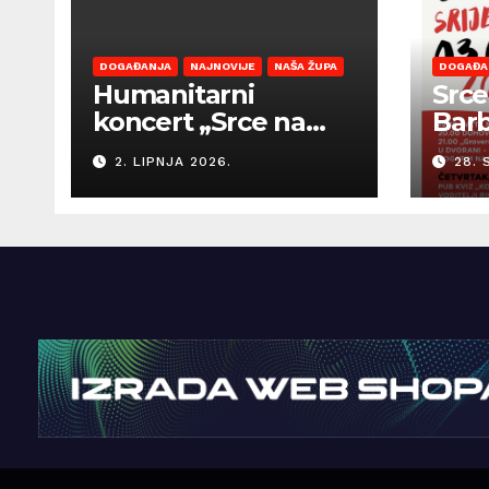
DOGAĐANJA
NAJNOVIJE
NAŠA ŽUPA
DOGAĐA
Humanitarni
Srce
koncert „Srce na
Bar
dlanu“ i Smotra vina
2. LIPNJA 2026.
28. 
Općine Barban
otvaraju sezonu
ljetnih događanja