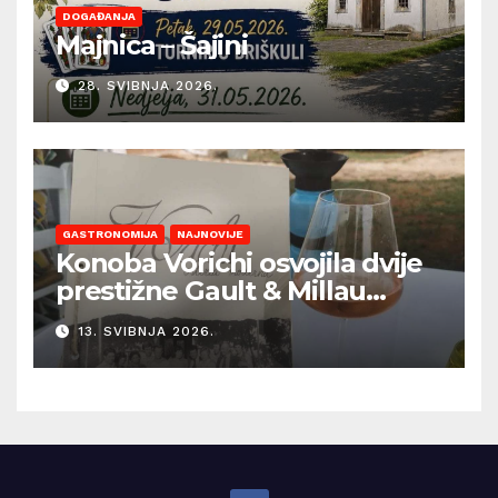
DOGAĐANJA
Majnica – Šajini
28. SVIBNJA 2026.
GASTRONOMIJA
NAJNOVIJE
Konoba Vorichi osvojila dvije
prestižne Gault & Millau
kapice
13. SVIBNJA 2026.