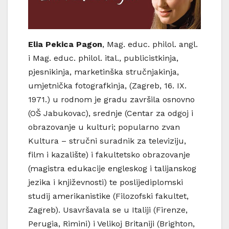
Elia Pekica Pagon
, Mag. educ. philol. angl.
i Mag. educ. philol. ital., publicistkinja,
pjesnikinja, marketinška stručnjakinja,
umjetnička fotografkinja, (Zagreb, 16. IX.
1971.) u rodnom je gradu završila osnovno
(OŠ Jabukovac), srednje (Centar za odgoj i
obrazovanje u kulturi; popularno zvan
Kultura – stručni suradnik za televiziju,
film i kazalište) i fakultetsko obrazovanje
(magistra edukacije engleskog i talijanskog
jezika i književnosti) te poslijediplomski
studij amerikanistike (Filozofski fakultet,
Zagreb). Usavršavala se u Italiji (Firenze,
Perugia, Rimini) i Velikoj Britaniji (Brighton,