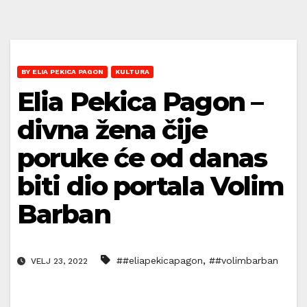
BY ELIA PEKICA PAGON
KULTURA
Elia Pekica Pagon –
divna žena čije
poruke će od danas
biti dio portala Volim
Barban
,
##eliapekicapagon
##volimbarban
VELJ 23, 2022