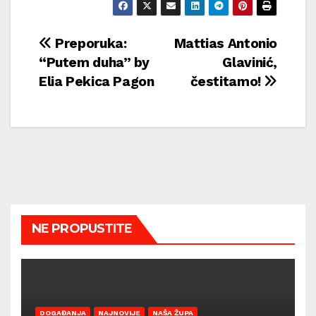
Navigacija
Preporuka:
Mattias Antonio
“Putem duha” by
Glavinić,
objava
Elia Pekica Pagon
čestitamo!
NE PROPUSTITE
DOGAĐANJA
NAJNOVIJE
NAŠA ŽUPA