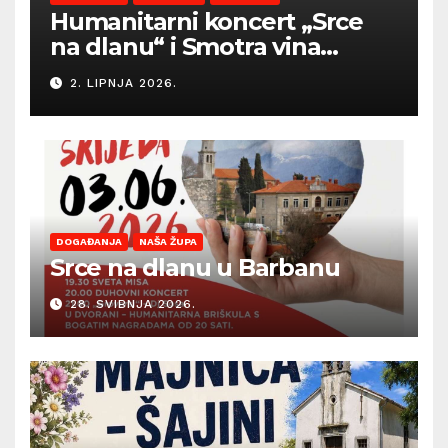
Humanitarni koncert „Srce
na dlanu“ i Smotra vina
Općine Barban otvaraju
2. LIPNJA 2026.
sezonu ljetnih događanja
DOGAĐANJA
NAŠA ŽUPA
Srce na dlanu u Barbanu
28. SVIBNJA 2026.