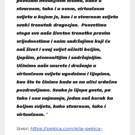
povezani nevidljivim nitima, kako u
stvarnom, tako i u ovom, virtualnom
svijetu u kojem je, kao i u stvarnom svijetu
svaki trenutak dragocjen. Posvetimo
stoga sve naše životne trenutke pravim
vrijednostima i onim sadržajima koji će
naš život i ovaj svijet učiniti boljim,
ljepšim, plemenitijim i sadržajnijim.
Učinimo naše susrete i druženja u
virtualnom svijetu ugodnima i lijepima,
kao što to činimo kada se na ulici srdačno
pozdravljamo. Svaka je lijepa gesta, pa
tako i ona najmanja, jedan naš korak ka
boljem svijetu, kako stvarnom, tako i
virtualnom.
“
izvor:
https://pekica.com/elia-pekica-