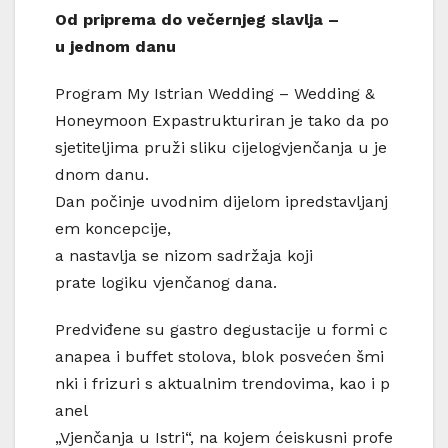
Od
priprema
do
večernjeg
slavlja
–
u
jednom
danu
Program My Istrian Wedding – Wedding &
Honeymoon Expastrukturiran je tako da po
sjetiteljima pruži sliku cijelogvjenčanja u je
dnom danu.
Dan počinje uvodnim dijelom ipredstavljanj
em koncepcije,
a nastavlja se nizom sadržaja koji
prate logiku vjenčanog dana.
Predviđene su gastro degustacije u formi c
anapea i buffet stolova, blok posvećen šmi
nki i frizuri s aktualnim trendovima, kao i p
anel
„Vjenčanja u Istri“, na kojem ćeiskusni profe