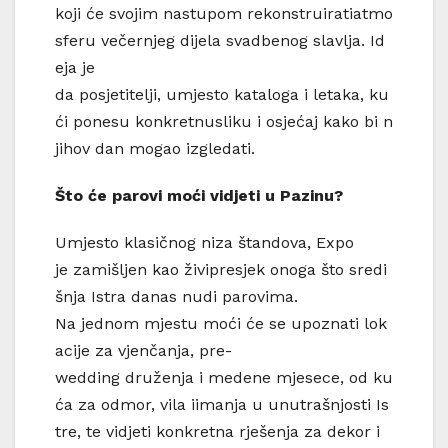
koji će svojim nastupom rekonstruiratiatmo
sferu večernjeg dijela svadbenog slavlja. Id
eja je
da posjetitelji, umjesto kataloga i letaka, ku
ći ponesu konkretnusliku i osjećaj kako bi n
jihov dan mogao izgledati.
Što
će
parovi
moći
vidjeti
u
Pazinu
?
Umjesto klasičnog niza štandova, Expo
je zamišljen kao živipresjek onoga što sredi
šnja Istra danas nudi parovima.
Na jednom mjestu moći će se upoznati lok
acije za vjenčanja, pre-
wedding druženja i medene mjesece, od ku
ća za odmor, vila iimanja u unutrašnjosti Is
tre, te vidjeti konkretna rješenja za dekor i