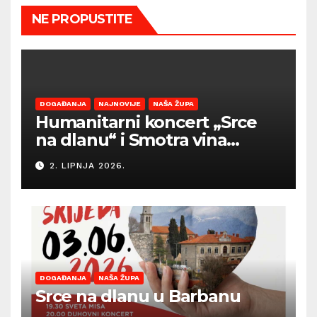
NE PROPUSTITE
DOGAĐANJA
NAJNOVIJE
NAŠA ŽUPA
Humanitarni koncert „Srce
na dlanu“ i Smotra vina
Općine Barban otvaraju
2. LIPNJA 2026.
sezonu ljetnih događanja
DOGAĐANJA
NAŠA ŽUPA
Srce na dlanu u Barbanu