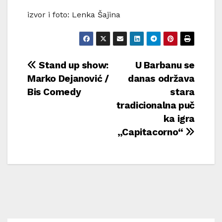
izvor i foto: Lenka Šajina
Navigacija
Stand up show:
U Barbanu se
Marko Dejanović /
danas održava
objava
Bis Comedy
stara
tradicionalna puč
ka igra
„Capitacorno“