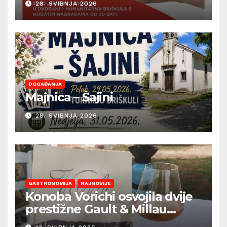
28. SVIBNJA 2026.
DOGAĐANJA
Majnica – Šajini
28. SVIBNJA 2026.
GASTRONOMIJA
NAJNOVIJE
Konoba Vorichi osvojila dvije
prestižne Gault & Millau
kapice