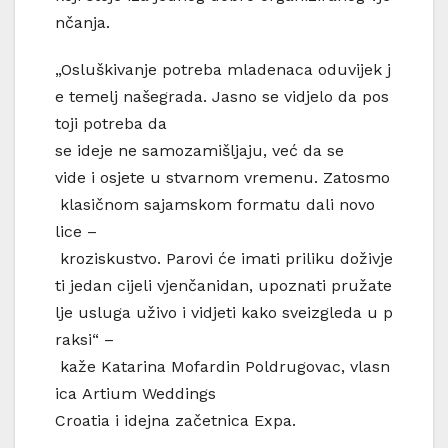
nčanja.
„Osluškivanje potreba mladenaca oduvijek j
e temelj našegrada. Jasno se vidjelo da pos
toji potreba da
se ideje ne samozamišljaju, već da se
vide i osjete u stvarnom vremenu. Zatosmo
klasičnom sajamskom formatu dali novo
lice –
kroziskustvo. Parovi će imati priliku doživje
ti jedan cijeli vjenčanidan, upoznati pružate
lje usluga uživo i vidjeti kako sveizgleda u p
raksi“ –
kaže Katarina Mofardin Poldrugovac, vlasn
ica Artium Weddings
Croatia i idejna začetnica Expa.