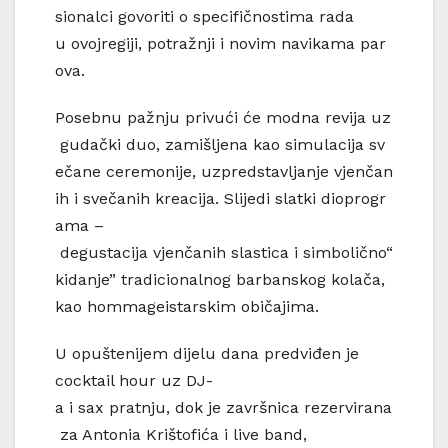
sionalci govoriti o specifičnostima rada
u ovojregiji, potražnji i novim navikama par
ova.
Posebnu pažnju privući će modna revija uz
gudački duo, zamišljena kao simulacija sv
ečane ceremonije, uzpredstavljanje vjenčan
ih i svečanih kreacija. Slijedi slatki dioprogr
ama –
degustacija vjenčanih slastica i simbolično“
kidanje” tradicionalnog barbanskog kolača,
kao hommageistarskim običajima.
U opuštenijem dijelu dana predviđen je
cocktail hour uz DJ-
a i sax pratnju, dok je završnica rezervirana
za Antonia Krištofića i live band,