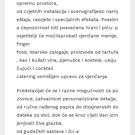
opremu prostora,
od cvjetnih instalacija i scenografijedo namj
eštaja, rasvjete i specijalnih efekata. Posebn
a ćepozornost biti posvećena hrani i piću: p
osjetitelji će moćiisprobati vjenčane menije,
finger
food, istarske zalogaje, proizvode od tartufa
, kao i kušati vina, pjenušce i koktele, uklju
čujući i cocktail
catering osmišljen upravo za vjenčanja.
Predstavljat će se i razne mogućnosti za po
zivnice, zahvalnicei personalizirane detalje,
od ručno rađenog papira do dizajnerskih do
dataka za stol, dok će se kroz cijeli dan izm
jenjivati živa glazba,
od gudačkih sastava i DJ-a