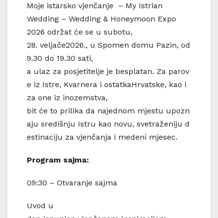
Moje istarsko vjenčanje – My Istrian
Wedding – Wedding & Honeymoon Expo
2026 održat će se u subotu,
28. veljače2026., u Spomen domu Pazin, od
9.30 do 19.30 sati,
a ulaz za posjetitelje je besplatan. Za parov
e iz Istre, Kvarnera i ostatkaHrvatske, kao i
za one iz inozemstva,
bit će to prilika da najednom mjestu upozn
aju središnju Istru kao novu, svetraženiju d
estinaciju za vjenčanja i medeni mjesec.
Program
sajma
:
09:30 – Otvaranje sajma
Uvod u