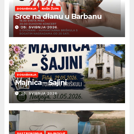
DOGAĐANJA
NAŠA ŽUPA
Srce na dlanu u Barbanu
28. SVIBNJA 2026.
DOGAĐANJA
Majnica – Šajini
28. SVIBNJA 2026.
GASTRONOMIJA
NAJNOVIJE