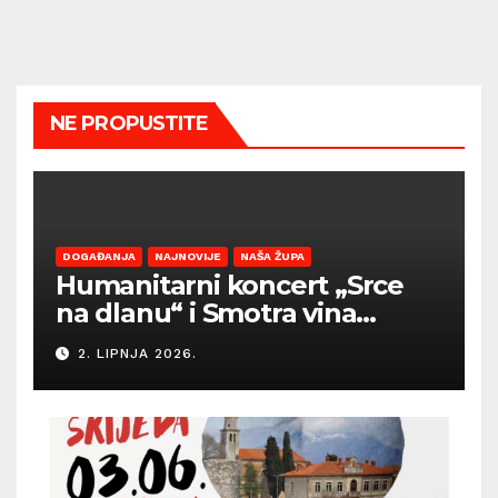
NE PROPUSTITE
DOGAĐANJA
NAJNOVIJE
NAŠA ŽUPA
Humanitarni koncert „Srce
na dlanu“ i Smotra vina
Općine Barban otvaraju
2. LIPNJA 2026.
sezonu ljetnih događanja