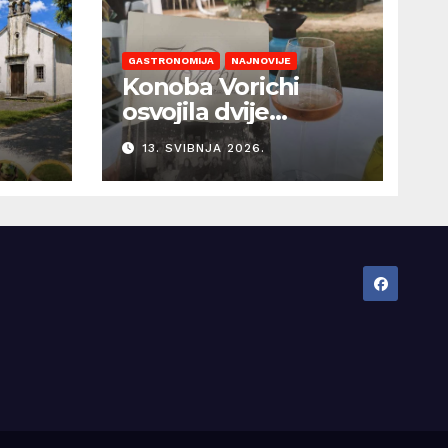
GASTRONOMIJA
NAJNOVIJE
Konoba Vorichi
osvojila dvije
prestižne Gault &
13. SVIBNJA 2026.
Millau kapice