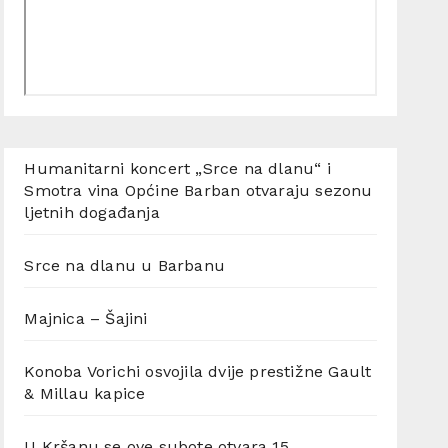
Humanitarni koncert „Srce na dlanu“ i
Smotra vina Općine Barban otvaraju sezonu
ljetnih događanja
Srce na dlanu u Barbanu
Majnica – Šajini
Konoba Vorichi osvojila dvije prestižne Gault
& Millau kapice
U Kršanu se ove subote otvara 15.