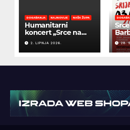
DOGAĐANJA
NAJNOVIJE
NAŠA ŽUPA
DOGAĐA
Humanitarni
Srce
koncert „Srce na
Bar
dlanu“ i Smotra vina
2. LIPNJA 2026.
28. 
Općine Barban
otvaraju sezonu
ljetnih događanja