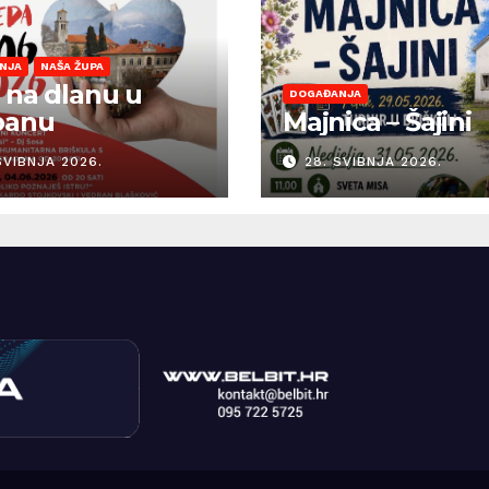
NJA
NAŠA ŽUPA
 na dlanu u
DOGAĐANJA
banu
Majnica – Šajini
SVIBNJA 2026.
28. SVIBNJA 2026.