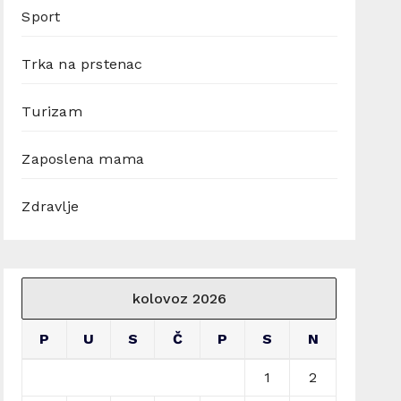
Sport
Trka na prstenac
Turizam
Zaposlena mama
Zdravlje
kolovoz 2026
P
U
S
Č
P
S
N
1
2