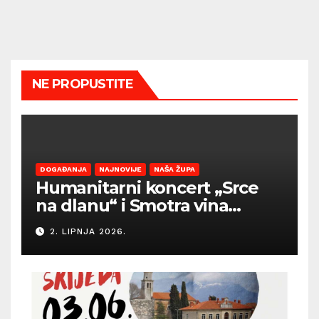
NE PROPUSTITE
DOGAĐANJA
NAJNOVIJE
NAŠA ŽUPA
Humanitarni koncert „Srce
na dlanu“ i Smotra vina
Općine Barban otvaraju
2. LIPNJA 2026.
sezonu ljetnih događanja