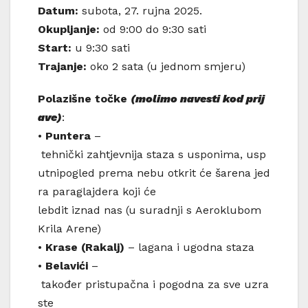
Datum:
subota, 27. rujna 2025.
Okupljanje
:
od 9:00 do 9:30 sati
Start:
u 9:30 sati
Trajanje
:
oko 2 sata (u jednom smjeru)
Polazišne
točke
(
molimo
navesti
kod
prij
ave
)
:
•
Puntera
–
tehnički zahtjevnija staza s usponima, usp
utnipogled prema nebu otkrit će šarena jed
ra paraglajdera koji će
lebdit iznad nas (u suradnji s Aeroklubom
Krila Arene)
•
Krase
(
Rakalj
)
– lagana i ugodna staza
•
Belavići
–
također pristupačna i pogodna za sve uzra
ste