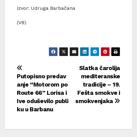
izvor: Udruga Barbačana
(VB)
Navigacija
Slatka čarolija
Putopisno predav
mediteranske
objava
anje “Motorom po
tradicije – 19.
Route 66” Lorisa i
Fešta smokve i
Ive oduševilo publi
smokvenjaka
ku u Barbanu