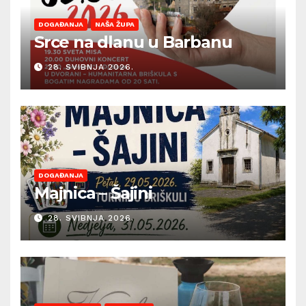
DOGAĐANJA
NAŠA ŽUPA
Srce na dlanu u Barbanu
28. SVIBNJA 2026.
DOGAĐANJA
Majnica – Šajini
28. SVIBNJA 2026.