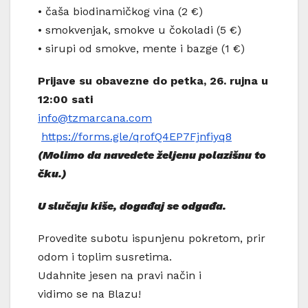
• čaša biodinamičkog vina (2 €)
• smokvenjak, smokve u čokoladi (5 €)
• sirupi od smokve, mente i bazge (1 €)
Prijave
su
obavezne
do
petka
, 26.
rujna
u
12:00 sati
info@tzmarcana.com
https://forms.gle/qrofQ4EP7Fjnfiyq8
(
Molimo
da
navedete
željenu
polazišnu
to
čku
.)
U
slučaju
kiše
,
događaj
se
odgađa
.
Provedite subotu ispunjenu pokretom, prir
odom i toplim susretima.
Udahnite jesen na pravi način i
vidimo se na Blazu!