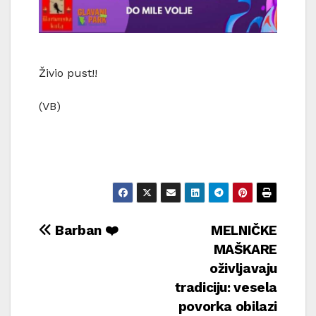
Živio pust!!
(VB)
Navigacija
Barban ❤️
MELNIČKE
MAŠKARE
objava
oživljavaju
tradiciju: vesela
povorka obilazi