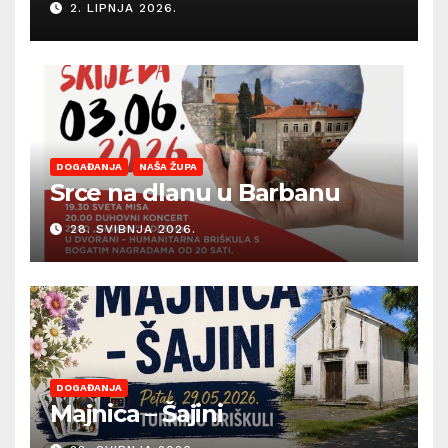
2. LIPNJA 2026.
sezonu ljetnih događanja
DOGAĐANJA
NAŠA ŽUPA
Srce na dlanu u Barbanu
28. SVIBNJA 2026.
DOGAĐANJA
Majnica – Šajini