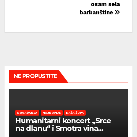
osam sela
barbanštine
NE PROPUSTITE
DOGAĐANJA
NAJNOVIJE
NAŠA ŽUPA
Humanitarni koncert „Srce
na dlanu“ i Smotra vina
Općine Barban otvaraju