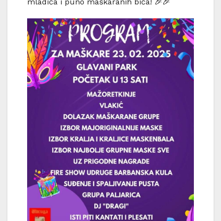
mladića i puno maškaranih bića! 🎉🎉