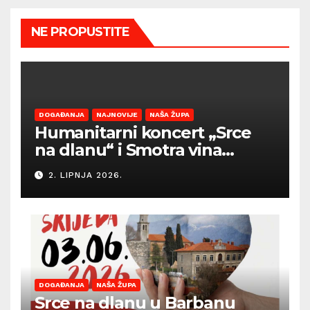
NE PROPUSTITE
DOGAĐANJA
NAJNOVIJE
NAŠA ŽUPA
Humanitarni koncert „Srce
na dlanu“ i Smotra vina
Općine Barban otvaraju
2. LIPNJA 2026.
sezonu ljetnih događanja
DOGAĐANJA
NAŠA ŽUPA
Srce na dlanu u Barbanu