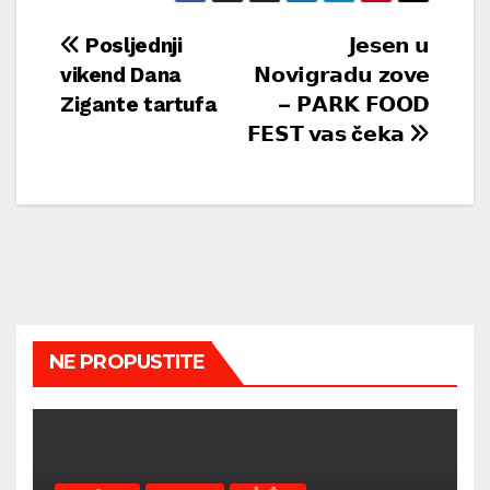
Navigacija
Posljednji
𝗝𝗲𝘀𝗲𝗻 𝘂
vikend Dana
𝗡𝗼𝘃𝗶𝗴𝗿𝗮𝗱𝘂 𝘇𝗼𝘃𝗲
objava
Zigante tartufa
– 𝗣𝗔𝗥𝗞 𝗙𝗢𝗢𝗗
𝗙𝗘𝗦𝗧 𝘃𝗮𝘀 č𝗲𝗸𝗮
NE PROPUSTITE