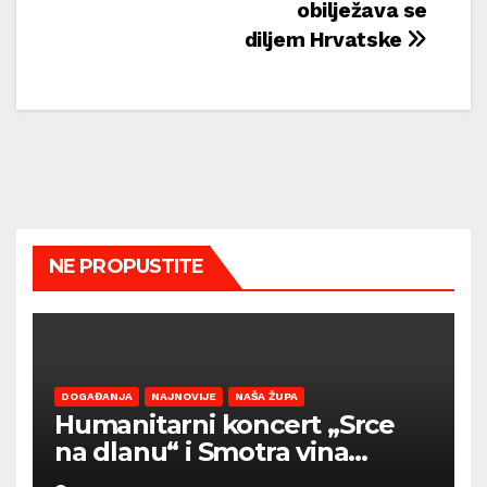
obilježava se
diljem Hrvatske
NE PROPUSTITE
DOGAĐANJA
NAJNOVIJE
NAŠA ŽUPA
Humanitarni koncert „Srce
na dlanu“ i Smotra vina
Općine Barban otvaraju