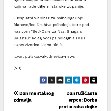
kojima rade diljem Istarske županije.
-Besplatni webinar za psihologe/inje
članove/ice Društva psihologa Istre pod
nazivom “Self-Care za Nas: Snaga u
Balansu” kojeg vodi psihologinja i KBT
supervizorica Diana Riđić.
izvor: pulskasvakodnevica-news
(VB)
Navigacija
Dan mentalnog
Dan ružičaste
zdravlja
vrpce: Borba
objava
protiv raka dojke