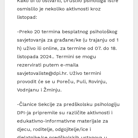
Kako bi to ostvarili, Društvo psihologa Istre
osmislilo je nekoliko aktivnosti kroz
listopad:
-Preko 20 termina besplatnog psihološkog
savjetovanja za građane/ke (u trajanju od 1
h) uživo ili online, za termine od 07. do 18.
listopada 2024.. Termini se mogu
rezervirati putem e-maila
savjetovaliste@dpi.hr
. Uživo termini
provodit će se u Poreču, Puli, Rovinju,
Vodnjanu i Žminju.
-Članice Sekcije za predškolsku psihologiju
DPI-ja pripremile su različite aktivnosti i
edukativno-informativne materijale za
djecu, roditelje, odgojitelje/ice i
djelatnike/ce predškolskih ustanova u