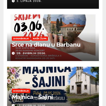
2. LIPNJA 2026.
sezonu ljetnih događanja
DOGAĐANJA
NAŠA ŽUPA
Srce na dlanu u Barbanu
28. SVIBNJA 2026.
DOGAĐANJA
Majnica – Šajini
28. SVIBNJA 2026.