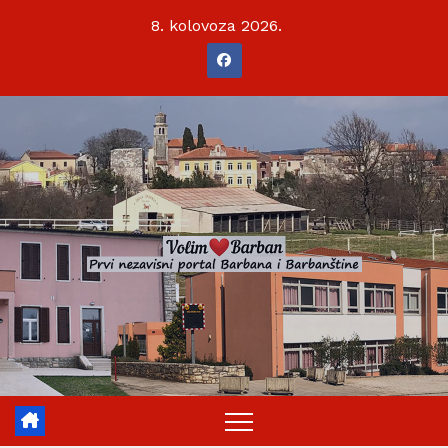
Skip
8. kolovoza 2026.
to
content