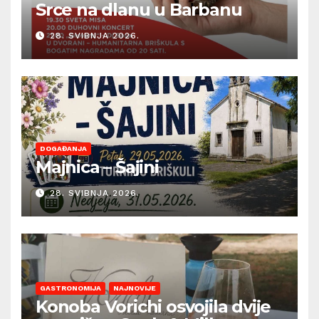
Srce na dlanu u Barbanu
28. SVIBNJA 2026.
DOGAĐANJA
Majnica – Šajini
28. SVIBNJA 2026.
GASTRONOMIJA
NAJNOVIJE
Konoba Vorichi osvojila dvije