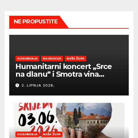
NE PROPUSTITE
DOGAĐANJA
NAJNOVIJE
NAŠA ŽUPA
Humanitarni koncert „Srce
na dlanu“ i Smotra vina
Općine Barban otvaraju
2. LIPNJA 2026.
sezonu ljetnih događanja
DOGAĐANJA
NAŠA ŽUPA