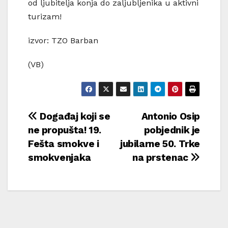
od ljubitelja konja do zaljubljenika u aktivni
turizam!
izvor: TZO Barban
(VB)
Navigacija
Događaj koji se
Antonio Osip
ne propušta! 19.
pobjednik je
objava
Fešta smokve i
jubilarne 50. Trke
smokvenjaka
na prstenac