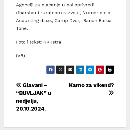
Agenciji za plaćanje u poljoprivredi
ribarstvu i ruralnom razvoju, Numer d.o.o.,
Acounting d.o.o., Camp Dvor, Ranch Barba
Tone.
Foto i tekst: KK Istra
(VB)
Navigacija
Glavani –
Kamo za vikend?
“BUVLJAK” u
objava
nedjelju,
20.10.2024.