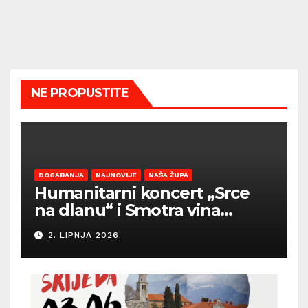
NE PROPUSTITE
DOGAĐANJA
NAJNOVIJE
NAŠA ŽUPA
Humanitarni koncert „Srce
na dlanu“ i Smotra vina
Općine Barban otvaraju
2. LIPNJA 2026.
sezonu ljetnih događanja