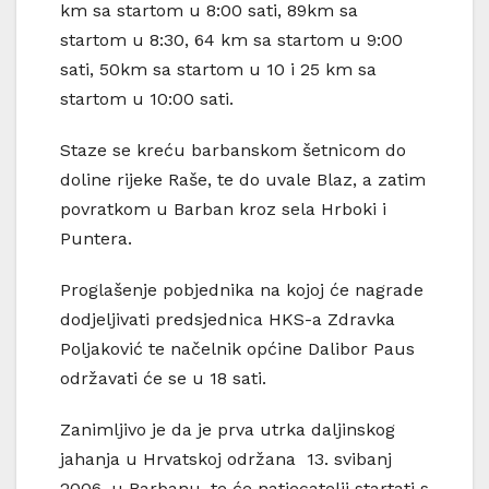
km sa startom u 8:00 sati, 89km sa
startom u 8:30, 64 km sa startom u 9:00
sati, 50km sa startom u 10 i 25 km sa
startom u 10:00 sati.
Staze se kreću barbanskom šetnicom do
doline rijeke Raše, te do uvale Blaz, a zatim
povratkom u Barban kroz sela Hrboki i
Puntera.
Proglašenje pobjednika na kojoj će nagrade
dodjeljivati predsjednica HKS-a Zdravka
Poljaković te načelnik općine Dalibor Paus
održavati će se u 18 sati.
Zanimljivo je da je prva utrka daljinskog
jahanja u Hrvatskoj održana 13. svibanj
2006. u Barbanu, te će natjecatelji startati s