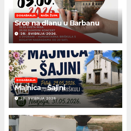
DOGAĐANJA
NAŠA ŽUPA
Srce na dlanu u Barbanu
28. SVIBNJA 2026.
DOGAĐANJA
Majnica – Šajini
28. SVIBNJA 2026.