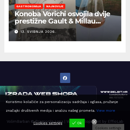
GASTRONOMIJA
NAJNOVIJE
Konoba Vorichi osvojila dvije
prestižne Gault & Millau
kapice
13. SVIBNJA 2026.
Koristimo kolačiće za personalizaciju sadržaja i oglasa, pružanje
značajki društvenih medija i analizu našeg prometa.
View more
VolimBarban © Promocija Lana | Web development by
EffioLab
Cookies settings
Ok
Cookies settings