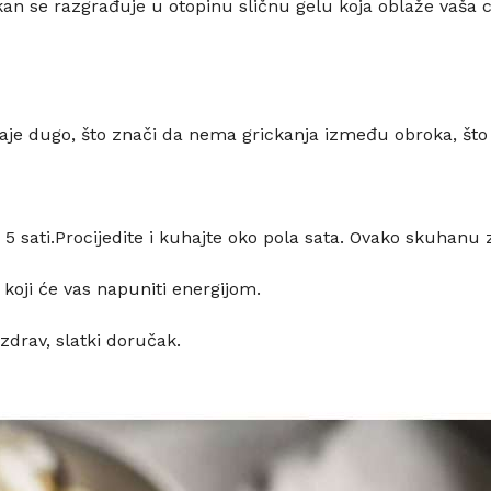
n se razgrađuje u otopinu sličnu gelu koja oblaže vaša cr
traje dugo, što znači da nema grickanja između obroka, što 
o 5 sati.Procijedite i kuhajte oko pola sata. Ovako skuhanu 
 koji će vas napuniti energijom.
zdrav, slatki doručak.