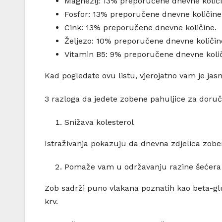
Magnezij: 13% preporučene dnevne količi
Fosfor: 13% preporučene dnevne količine
Cink: 13% preporučene dnevne količine.
Željezo: 10% preporučene dnevne količin
Vitamin B5: 9% preporučene dnevne količ
Kad pogledate ovu listu, vjerojatno vam je ja
3 razloga da jedete zobene pahuljice za doruč
Snižava kolesterol
Istraživanja pokazuju da dnevna zdjelica zobeni
Pomaže vam u održavanju razine šećer
Zob sadrži puno vlakana poznatih kao beta-glu
krv.