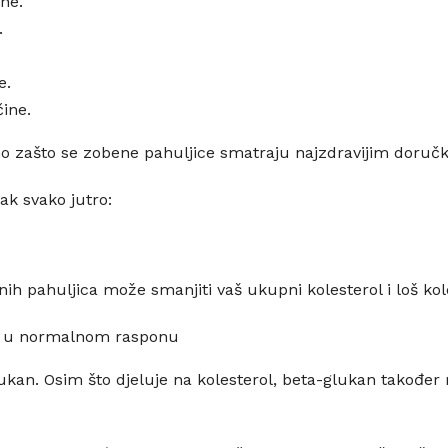
ne.
.
e.
ine.
sno zašto se zobene pahuljice smatraju najzdravijim doruč
ak svako jutro:
h pahuljica može smanjiti vaš ukupni kolesterol i loš koles
a u normalnom rasponu
kan. Osim što djeluje na kolesterol, beta-glukan također m