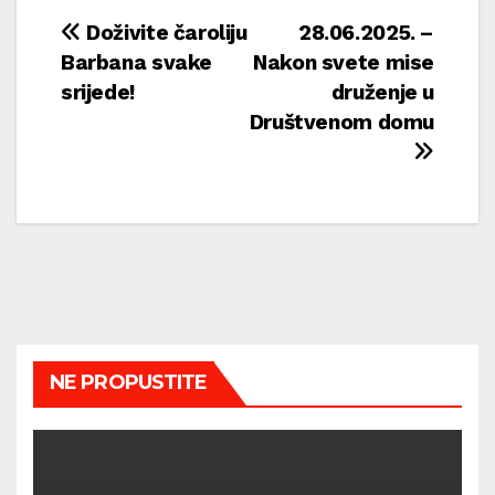
Navigacija
Doživite čaroliju
28.06.2025. –
Barbana svake
Nakon svete mise
objava
srijede!
druženje u
Društvenom domu
NE PROPUSTITE