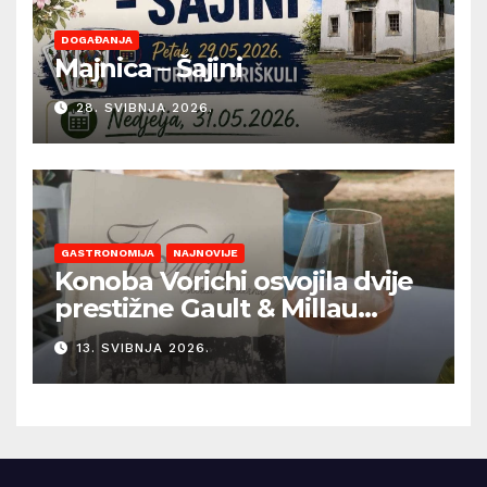
DOGAĐANJA
Majnica – Šajini
28. SVIBNJA 2026.
GASTRONOMIJA
NAJNOVIJE
Konoba Vorichi osvojila dvije
prestižne Gault & Millau
kapice
13. SVIBNJA 2026.