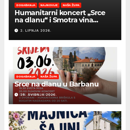
DOGAĐANJA
NAJNOVIJE
NAŠA ŽUPA
Humanitarni koncert „Srce
na dlanu“ i Smotra vina
Općine Barban otvaraju
2. LIPNJA 2026.
sezonu ljetnih događanja
DOGAĐANJA
NAŠA ŽUPA
Srce na dlanu u Barbanu
28. SVIBNJA 2026.