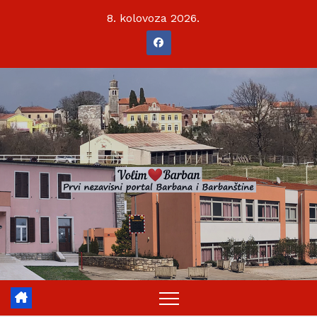
Skip
8. kolovoza 2026.
to
content