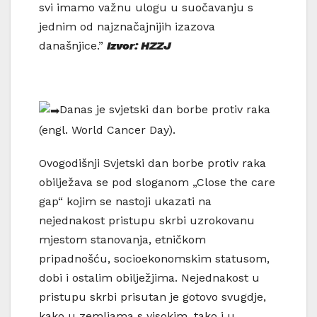
svi imamo važnu ulogu u suočavanju s
jednim od najznačajnijih izazova
današnjice.”
Izvor: HZZJ
Danas je svjetski dan borbe protiv raka
(engl. World Cancer Day).
Ovogodišnji Svjetski dan borbe protiv raka
obilježava se pod sloganom „Close the care
gap“ kojim se nastoji ukazati na
nejednakost pristupu skrbi uzrokovanu
mjestom stanovanja, etničkom
pripadnošću, socioekonomskim statusom,
dobi i ostalim obilježjima. Nejednakost u
pristupu skrbi prisutan je gotovo svugdje,
kako u zemljama s visokim, tako i u