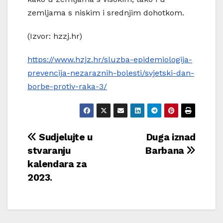
zemljama s niskim i srednjim dohotkom.
(Izvor: hzzj.hr)
https://www.hzjz.hr/sluzba-epidemiologija-
prevencija-nezaraznih-bolesti/svjetski-dan-
borbe-protiv-raka-3/
Navigacija
Sudjelujte u
Duga iznad
stvaranju
Barbana
objava
kalendara za
2023.