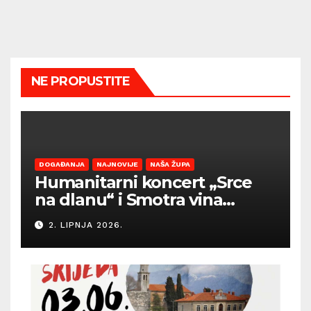
NE PROPUSTITE
DOGAĐANJA
NAJNOVIJE
NAŠA ŽUPA
Humanitarni koncert „Srce
na dlanu“ i Smotra vina
Općine Barban otvaraju
2. LIPNJA 2026.
sezonu ljetnih događanja