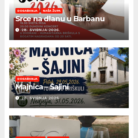
DOGAĐANJA
NAŠA ŽUPA
Srce na dlanu u Barbanu
28. SVIBNJA 2026.
DOGAĐANJA
Majnica – Šajini
28. SVIBNJA 2026.