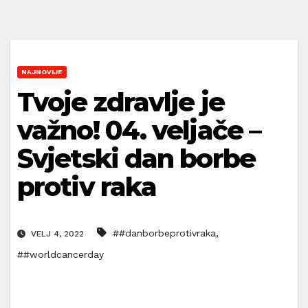
NAJNOVIJE
Tvoje zdravlje je
važno! 04. veljače –
Svjetski dan borbe
protiv raka
,
##danborbeprotivraka
VELJ 4, 2022
##worldcancerday