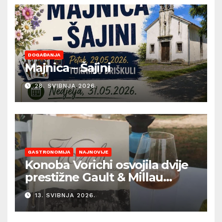
DOGAĐANJA
Majnica – Šajini
28. SVIBNJA 2026.
GASTRONOMIJA
NAJNOVIJE
Konoba Vorichi osvojila dvije
prestižne Gault & Millau
kapice
13. SVIBNJA 2026.