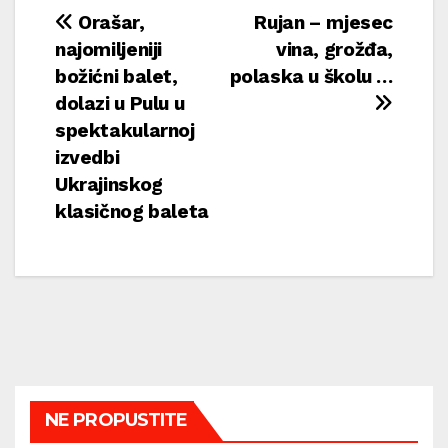
Navigacija
Orašar,
Rujan – mjesec
najomiljeniji
vina, grožđa,
objava
božićni balet,
polaska u školu …
dolazi u Pulu u
spektakularnoj
izvedbi
Ukrajinskog
klasičnog baleta
NE PROPUSTITE