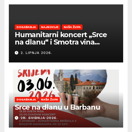
DOGAĐANJA
NAJNOVIJE
NAŠA ŽUPA
Humanitarni koncert „Srce
na dlanu“ i Smotra vina
Općine Barban otvaraju
2. LIPNJA 2026.
sezonu ljetnih događanja
DOGAĐANJA
NAŠA ŽUPA
Srce na dlanu u Barbanu
28. SVIBNJA 2026.