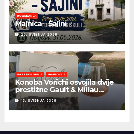
DOGAĐANJA
Majnica – Šajini
28. SVIBNJA 2026.
GASTRONOMIJA
NAJNOVIJE
Konoba Vorichi osvojila dvije
prestižne Gault & Millau
kapice
13. SVIBNJA 2026.