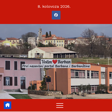
Skip
8. kolovoza 2026.
to
content