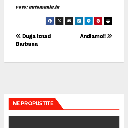
Foto: automania.hr
Navigacija
Duga iznad
Andiamo!!
Barbana
objava
NE PROPUSTITE