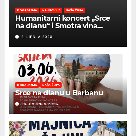
DOGAĐANJA
NAJNOVIJE
NAŠA ŽUPA
Humanitarni koncert „Srce
na dlanu“ i Smotra vina
Općine Barban otvaraju
2. LIPNJA 2026.
sezonu ljetnih događanja
DOGAĐANJA
NAŠA ŽUPA
Srce na dlanu u Barbanu
28. SVIBNJA 2026.