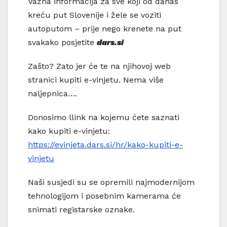
Važna informacija za sve koji od danas
kreću put Slovenije i žele se voziti
autoputom – prije nego krenete na put
svakako posjetite
dars.si
Zašto? Zato jer će te na njihovoj web
stranici kupiti e-vinjetu. Nema više
naljepnica….
Donosimo llink na kojemu ćete saznati
kako kupiti e-vinjetu:
https://evinjeta.dars.si/hr/kako-kupiti-e-
vinjetu
Naši susjedi su se opremili najmodernijom
tehnologijom i posebnim kamerama će
snimati registarske oznake.