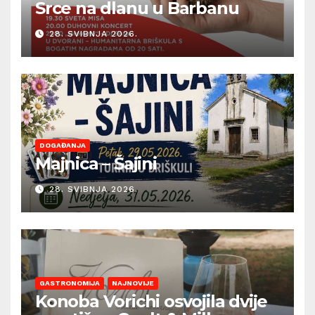
Srce na dlanu u Barbanu
28. SVIBNJA 2026.
DOGAĐANJA
Majnica – Šajini
28. SVIBNJA 2026.
GASTRONOMIJA
NAJNOVIJE
Konoba Vorichi osvojila dvije