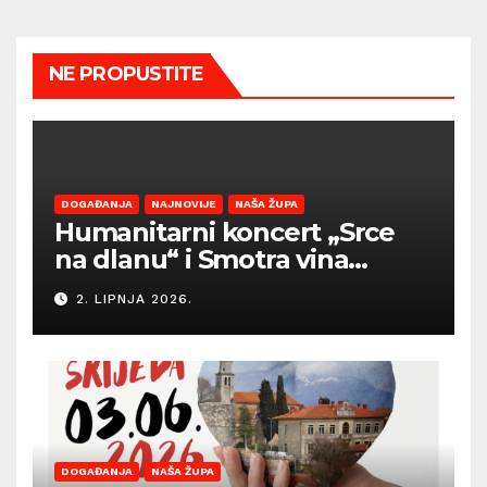
NE PROPUSTITE
DOGAĐANJA
NAJNOVIJE
NAŠA ŽUPA
Humanitarni koncert „Srce
na dlanu“ i Smotra vina
Općine Barban otvaraju
2. LIPNJA 2026.
sezonu ljetnih događanja
DOGAĐANJA
NAŠA ŽUPA