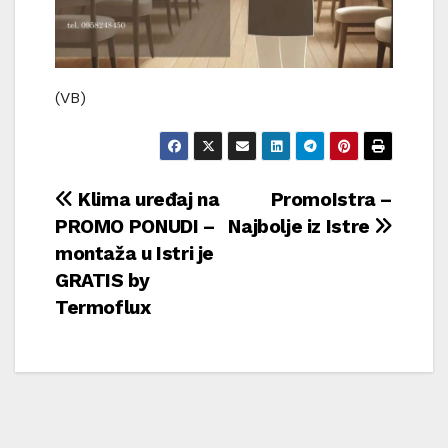
(VB)
Navigacija
Klima uređaj na
PromoIstra –
PROMO PONUDI –
Najbolje iz Istre
objava
montaža u Istri je
GRATIS by
Termoflux