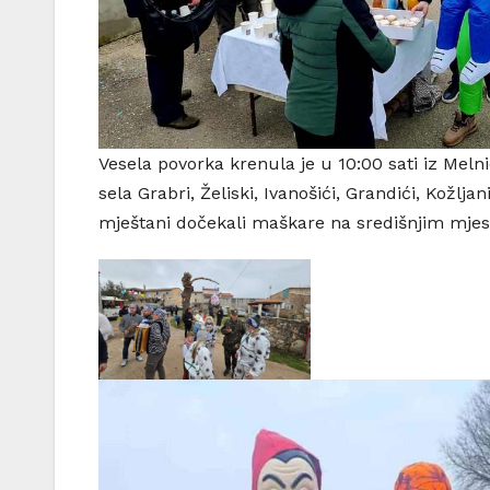
Vesela povorka krenula je u 10:00 sati iz Meln
sela Grabri, Želiski, Ivanošići, Grandići, Kožlj
mještani dočekali maškare na središnjim mjes