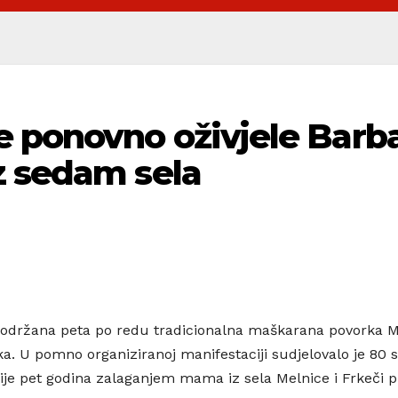
 ponovno oživjele Barba
z sedam sela
je održana peta po redu tradicionalna maškarana povorka M
ka. U pomno organiziranoj manifestaciji sudjelovalo je 80 s
prije pet godina zalaganjem mama iz sela Melnice i Frkeči p