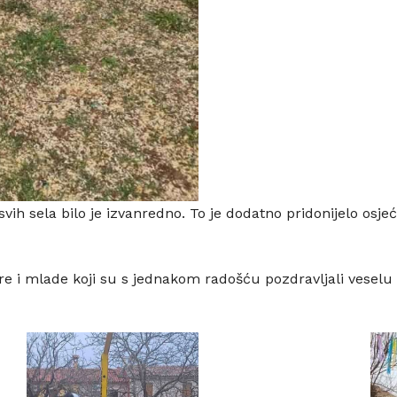
vih sela bilo je izvanredno. To je dodatno pridonijelo osje
tare i mlade koji su s jednakom radošću pozdravljali vese