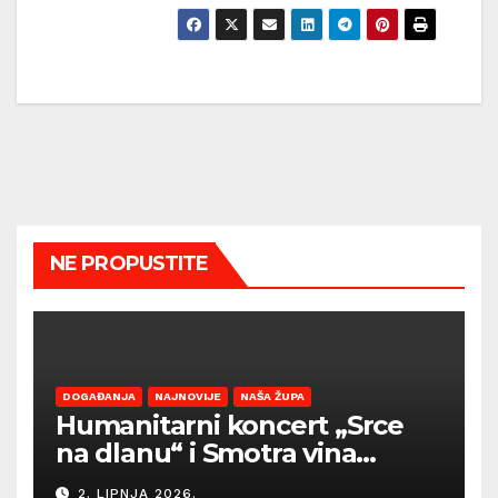
NE PROPUSTITE
DOGAĐANJA
NAJNOVIJE
NAŠA ŽUPA
Humanitarni koncert „Srce
na dlanu“ i Smotra vina
Općine Barban otvaraju
2. LIPNJA 2026.