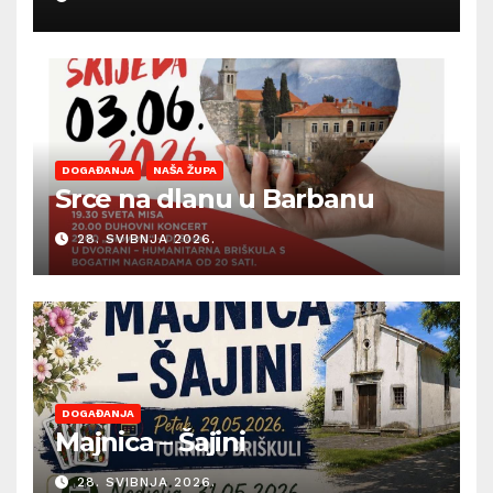
sezonu ljetnih događanja
DOGAĐANJA
NAŠA ŽUPA
Srce na dlanu u Barbanu
28. SVIBNJA 2026.
DOGAĐANJA
Majnica – Šajini
28. SVIBNJA 2026.