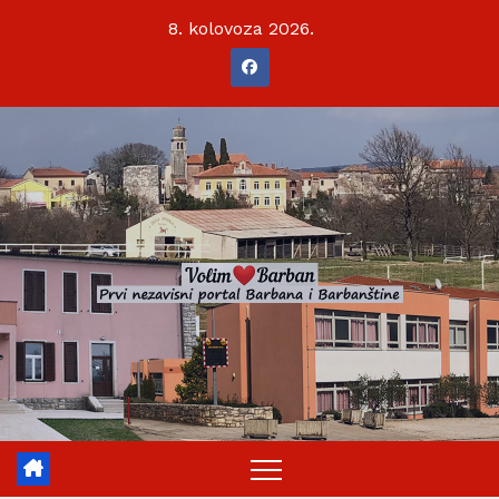
Skip
8. kolovoza 2026.
to
content