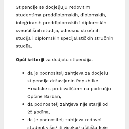
Stipendije se dodjeljuju redovitim
studentima preddiplomskih, diplomskih,
integriranih preddiplomskih i diplomskih
sveučilišnih studija, odnosno stručnih
studija i diplomskih specijalističkih stručnih
studija.
Opći kriteriji
za dodjelu stipendija:
da je podnositelj zahtjeva za dodjelu
stipendije državljanin Republike
Hrvatske s prebivalištem na području
Općine Barban,
da podnositelj zahtjeva nije stariji od
25 godina,
da je podnositelj zahtjeva redovni
student višeg ili visokog učilišta koje