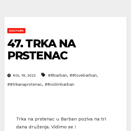
KULTURA
47. TRKA NA
PRSTENAC
,
,
##barban
##lovebarban
KOL 19, 2022
,
##trkanaprstenac
##volimbarban
Trka na prstenac u Barban poziva na tri
dana druženja. Vidimo se !