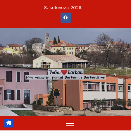
Skip
8. kolovoza 2026.
to
content