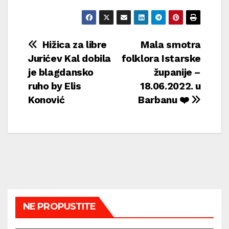
Navigacija
Hižica za libre
Mala smotra
Jurićev Kal dobila
folklora Istarske
objava
je blagdansko
županije –
ruho by Elis
18.06.2022. u
Konović
Barbanu ❤️
NE PROPUSTITE