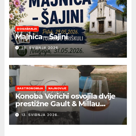
DOGAĐANJA
Majnica – Šajini
28. SVIBNJA 2026.
GASTRONOMIJA
NAJNOVIJE
Konoba Vorichi osvojila dvije
prestižne Gault & Millau
kapice
13. SVIBNJA 2026.