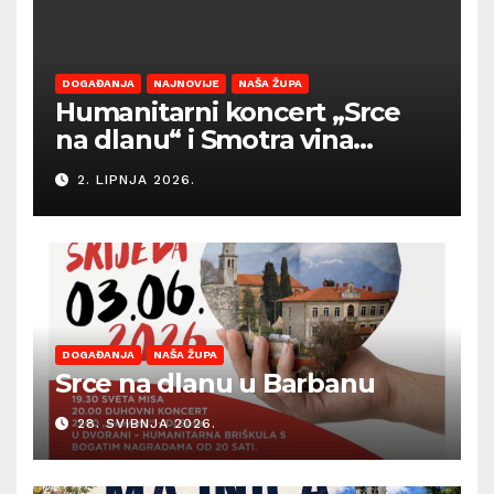
DOGAĐANJA
NAJNOVIJE
NAŠA ŽUPA
Humanitarni koncert „Srce
na dlanu“ i Smotra vina
Općine Barban otvaraju
2. LIPNJA 2026.
sezonu ljetnih događanja
DOGAĐANJA
NAŠA ŽUPA
Srce na dlanu u Barbanu
28. SVIBNJA 2026.